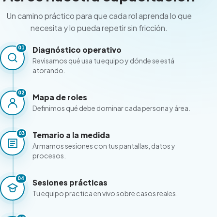
Un camino práctico para que cada rol aprenda lo que
necesita y lo pueda repetir sin fricción.
01
Diagnóstico operativo
Revisamos qué usa tu equipo y dónde se está
atorando.
02
Mapa de roles
Definimos qué debe dominar cada persona y área.
03
Temario a la medida
Armamos sesiones con tus pantallas, datos y
procesos.
04
Sesiones prácticas
Tu equipo practica en vivo sobre casos reales.