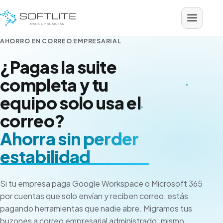
Saltar al contenido
AHORRO EN CORREO EMPRESARIAL
¿Pagas la suite
completa y tu
equipo solo usa el
correo?
Ahorra sin perder
estabilidad
Si tu empresa paga Google Workspace o Microsoft 365
por cuentas que solo envían y reciben correo, estás
pagando herramientas que nadie abre. Migramos tus
buzones a correo empresarial administrado: mismo