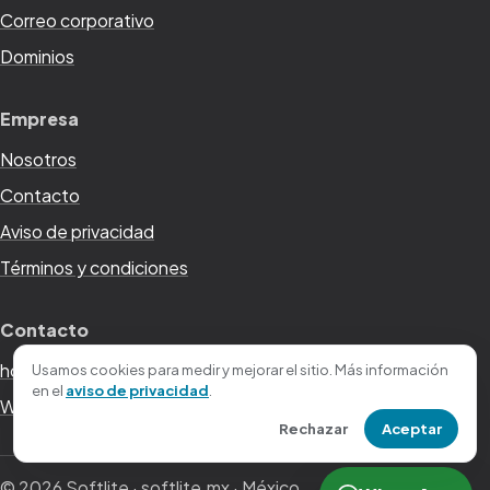
Correo corporativo
Dominios
Empresa
Nosotros
Contacto
Aviso de privacidad
Términos y condiciones
Contacto
hola@softlite.mx
Usamos cookies para medir y mejorar el sitio. Más información
en el
aviso de privacidad
.
WhatsApp +52 221 200 4480
Rechazar
Aceptar
©
2026
Softlite · softlite.mx · México